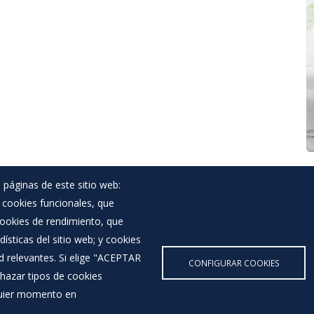
 páginas de este sitio web:
; cookies funcionales, que
Noticias
 cookies de rendimiento, que
Eventos
ísticas del sitio web; y cookies
Corporación Municipal
d relevantes. Si elige "ACEPTAR
Teléfonos de interés
CONFIGURAR COOKIES
hazar tipos de cookies
lquier momento en