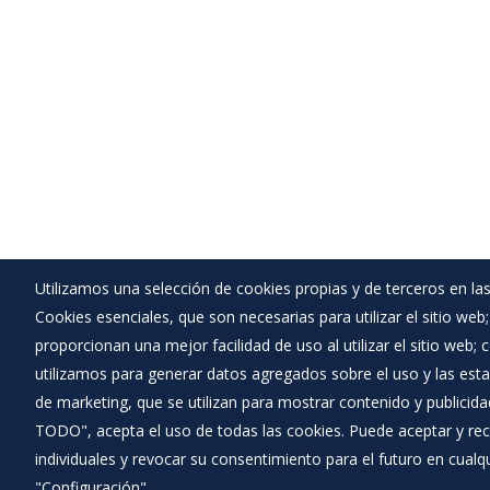
Utilizamos una selección de cookies propias y de terceros en las
Cookies esenciales, que son necesarias para utilizar el sitio web
Ayuntamiento de La Sequera de Haza
proporcionan una mejor facilidad de uso al utilizar el sitio web;
:
Plaza Mayor nº 1 - 09462
utilizamos para generar datos agregados sobre el uso y las estad
:
947530701
de marketing, que se utilizan para mostrar contenido y publicida
:
lasequeradehaza@ciudaddefrias.com
TODO", acepta el uso de todas las cookies. Puede aceptar y rec
individuales y revocar su consentimiento para el futuro en cua
"Configuración".