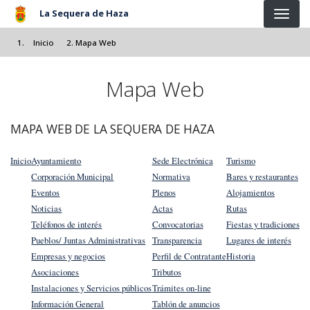
Pasar al contenido principal
La Sequera de Haza
Inicio
Mapa Web
Mapa Web
MAPA WEB DE LA SEQUERA DE HAZA
Inicio
Ayuntamiento
Sede Electrónica
Turismo
Corporación Municipal
Normativa
Bares y restaurantes
Eventos
Plenos
Alojamientos
Noticias
Actas
Rutas
Teléfonos de interés
Convocatorias
Fiestas y tradiciones
Pueblos/ Juntas Administrativas
Transparencia
Lugares de interés
Empresas y negocios
Perfil de Contratante
Historia
Asociaciones
Tributos
Instalaciones y Servicios públicos
Trámites on-line
Información General
Tablón de anuncios