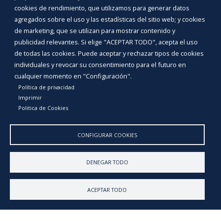
electrónica donde realizar o consultar tus trámites
cookies de rendimiento, que utilizamos para generar datos
(esta función precisa certificado digital instalado en el
agregados sobre el uso y las estadísticas del sitio web; y cookies
móvil). Además, dispones de una aplicación para
de marketing, que se utilizan para mostrar contenido y
comunicar a tu ayuntamiento aquellas incidencias que
publicidad relevantes. Si elige "ACEPTAR TODO", acepta el uso
detectes, hacerlas una foto y enviarlas al instante para
de todas las cookies. Puede aceptar y rechazar tipos de cookies
su corrección. Y lo mejor, cada noticia y evento que tu
individuales y revocar su consentimiento para el futuro en
ayuntamiento publique en su web, llegará a tu móvil
cualquier momento en "Configuración".
como mensaje. ¡Podrás estar al corriente de todo sin
Política de privacidad
tener que visitar la web!
Imprimir
Politica de Cookies
CONFIGURAR COOKIES
DENEGAR TODO
ACEPTAR TODO